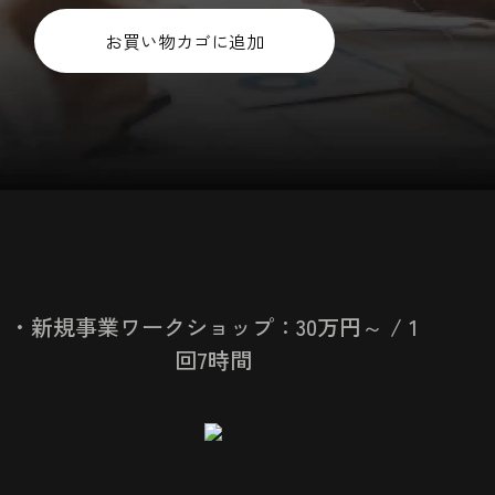
新
規
お買い物カゴに追加
事
業
ワ
ー
ク
シ
ョ
ッ
プ
個
・新規事業ワークショップ：30万円～ / 1
回7時間